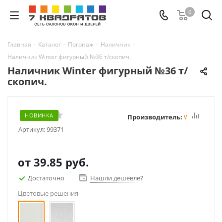
0
Главная
-
Каталог
-
Погонаж
-
Наличник
-
Наличник Winter фигурный №36 т/скопич.
Наличник Winter фигурный №36 т/
скопич.
НОВИНКА
Производитель:
Winter
Артикул:
99371
от
39.85 руб.
Достаточно
Нашли дешевле?
Цветовые решения