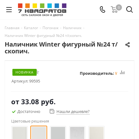
0
Главная
-
Каталог
-
Погонаж
-
Наличник
-
Наличник Winter фигурный №24 т/скопич.
Наличник Winter фигурный №24 т/
скопич.
НОВИНКА
Производитель:
Winter
Артикул:
99595
от
33.08 руб.
Достаточно
Нашли дешевле?
Цветовые решения