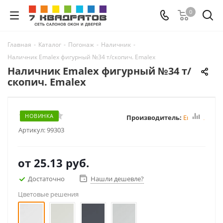
0
Главная
-
Каталог
-
Погонаж
-
Наличник
-
Наличник Emalex фигурный №34 т/скопич. Emalex
Наличник Emalex фигурный №34 т/
скопич. Emalex
НОВИНКА
Производитель:
Emalex
Артикул:
99303
от
25.13 руб.
Достаточно
Нашли дешевле?
Цветовые решения