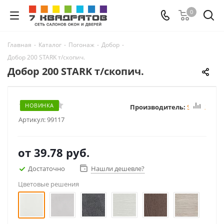
0
Главная
-
Каталог
-
Погонаж
-
Добор
-
Добор 200 STARK т/скопич.
Добор 200 STARK т/скопич.
НОВИНКА
Производитель:
STARK
Артикул:
99117
от
39.78 руб.
Достаточно
Нашли дешевле?
Цветовые решения