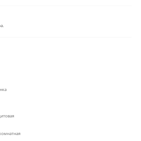
а.
нка
щитовая
комнатная