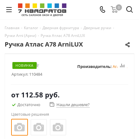
0
Главная
-
Каталог
-
Дверная фурнитура
-
Дверные ручки
-
Ручки Arni (Арни)
-
Ручка Атлас A78 ArniLUX
Ручка Атлас A78 ArniLUX
НОВИНКА
Производитель:
ArniLUX
Артикул:
110484
от
112.58 руб.
Достаточно
Нашли дешевле?
Цветовые решения