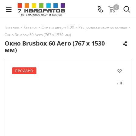
0
Главная
-
Каталог
-
Окна и двери ПВХ
-
Распродажа окон со склада
-
Окно Brusbox 60 Aero (767 х 1530 мм)
Окно Brusbox 60 Aero (767 х 1530
мм)
ПРОДАНО