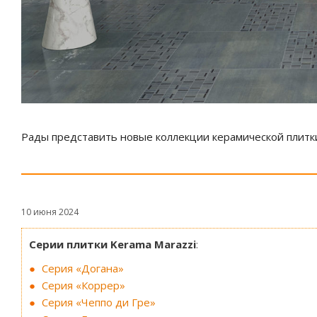
Рады представить новые коллекции керамической плитк
10 июня 2024
Серии плитки Kerama Marazzi
:
Серия «Догана»
Серия «Коррер»
Серия «Чеппо ди Гре»