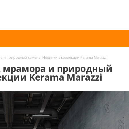
ра и природный камень! Новинки в коллекции Kerama Marazzi
ок мрамора и природный
екции Kerama Marazzi