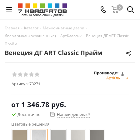
0
Главная
-
Каталог
-
Межкомнатные двери
-
Двери эмаль (окрашенные)
-
АртКлассик
-
Венеция ДГ ART Classic
Прайм
Венеция ДГ ART Classic Прайм
Производитель:
АртКлассик
Артикул:
73271
от
1 346.78 руб.
Достаточно
Нашли дешевле?
Цветовые решения