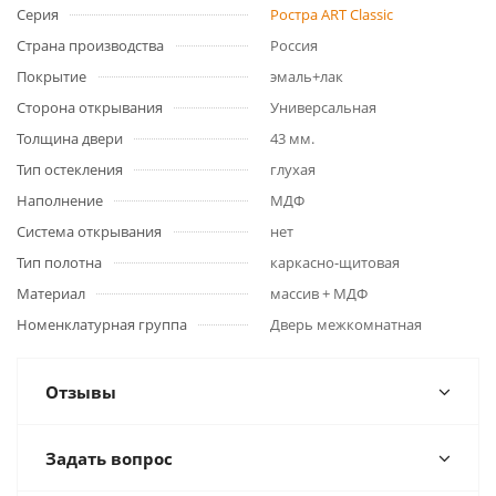
Серия
Ростра ART Classic
Страна производства
Россия
Покрытие
эмаль+лак
Сторона открывания
Универсальная
Толщина двери
43 мм.
Тип остекления
глухая
Наполнение
МДФ
Система открывания
нет
Тип полотна
каркасно-щитовая
Материал
массив + МДФ
Номенклатурная группа
Дверь межкомнатная
Отзывы
Задать вопрос