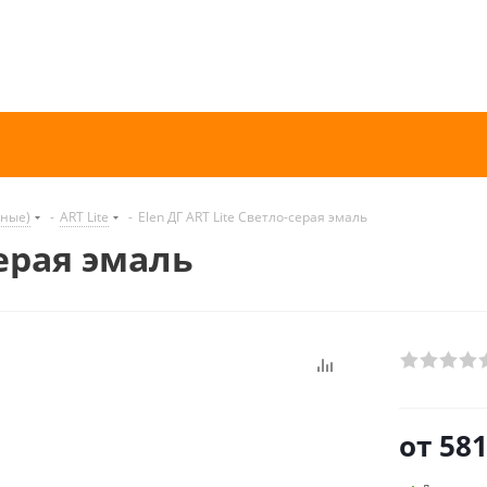
нные)
-
ART Lite
-
Elen ДГ ART Lite Светло-серая эмаль
серая эмаль
от
581