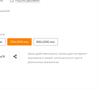
но
Нашли дешевле?
ешения
тна
м.
700x2000 мм.
800x2000 мм.
Цена действительна только для интернет-
ься
магазина и может отличаться от цен в
розничных магазинах