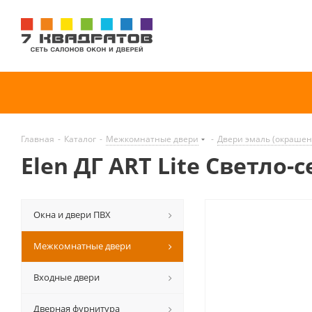
Главная
-
Каталог
-
Межкомнатные двери
-
Двери эмаль (окраше
Elen ДГ ART Lite Светло-
Окна и двери ПВХ
Межкомнатные двери
Входные двери
Дверная фурнитура