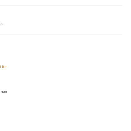
а.
Lite
ьная