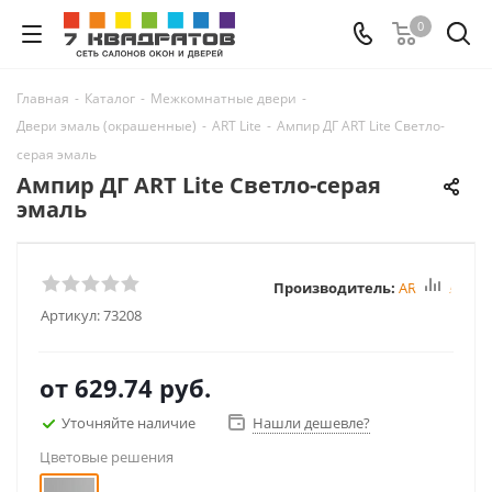
0
Главная
-
Каталог
-
Межкомнатные двери
-
Двери эмаль (окрашенные)
-
ART Lite
-
Ампир ДГ ART Lite Светло-
серая эмаль
Ампир ДГ ART Lite Светло-серая
эмаль
Производитель:
ART Lite
Артикул:
73208
от
629.74 руб.
Уточняйте наличие
Нашли дешевле?
Цветовые решения