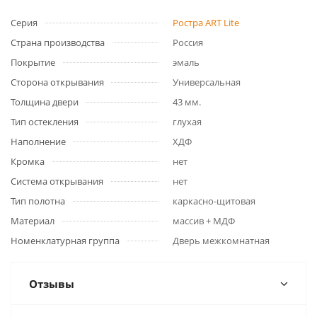
Серия
Ростра ART Lite
Страна производства
Россия
Покрытие
эмаль
Сторона открывания
Универсальная
Толщина двери
43 мм.
Тип остекления
глухая
Наполнение
ХДФ
Кромка
нет
Система открывания
нет
Тип полотна
каркасно-щитовая
Материал
массив + МДФ
Номенклатурная группа
Дверь межкомнатная
Отзывы