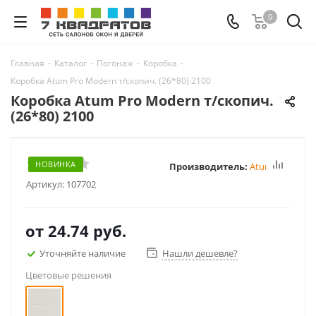
0
Главная
-
Каталог
-
Погонаж
-
Коробка
-
Коробка Atum Pro Modern т/скопич. (26*80) 2100
Коробка Atum Pro Modern т/скопич.
(26*80) 2100
НОВИНКА
Производитель:
Atum Pro
Артикул:
107702
от
24.74 руб.
Уточняйте наличие
Нашли дешевле?
Цветовые решения