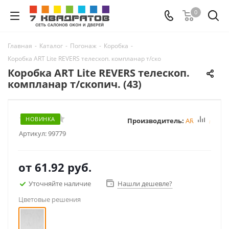
0
Главная
-
Каталог
-
Погонаж
-
Коробка
-
Коробка ART Lite REVERS телескоп. компланар т/скопич. (43)
Коробка ART Lite REVERS телескоп.
компланар т/скопич. (43)
НОВИНКА
Производитель:
ART Lite
Артикул:
99779
от
61.92 руб.
Уточняйте наличие
Нашли дешевле?
Цветовые решения