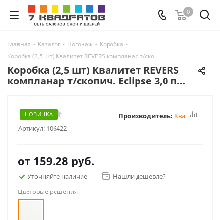
0
Главная
-
Каталог
-
Погонаж
-
Коробка
-
Коробка (2,5 шт) Квалитет REVERS компланар т/скопич. Eclipse 3,0 под 2 п
Коробка (2,5 шт) Квалитет REVERS
компланар т/скопич. Eclipse 3,0 под
2 петли (43) для п. 1800-2000
НОВИНКА
Производитель:
Квалитет
Артикул:
106422
от
159.28 руб.
Уточняйте наличие
Нашли дешевле?
Цветовые решения