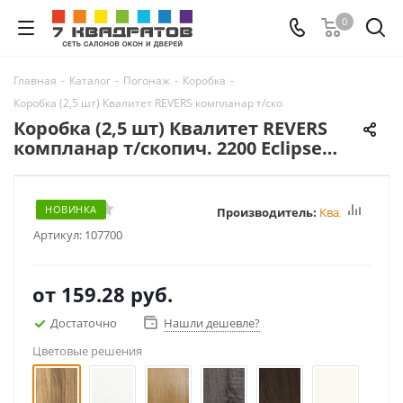
0
Главная
-
Каталог
-
Погонаж
-
Коробка
-
Коробка (2,5 шт) Квалитет REVERS компланар т/скопич. 2200 Eclipse 3,0 по
Коробка (2,5 шт) Квалитет REVERS
компланар т/скопич. 2200 Eclipse
3,0 под 2 петли (43) для п. 1800-2000
НОВИНКА
Производитель:
Квалитет
Артикул:
107700
от
159.28 руб.
Достаточно
Нашли дешевле?
Цветовые решения