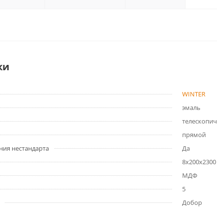
ки
WINTER
эмаль
телескопич
прямой
ния нестандарта
Да
8x200x2300
МДФ
5
Добор