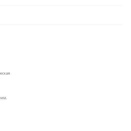
еская
 мм.