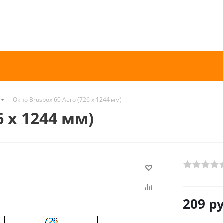
-
Окно Brusbox 60 Aero (726 х 1244 мм)
6 х 1244 мм)
209
ру