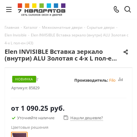
Главная
-
Каталог
-
Межкомнатные двери
-
Скрытые двери
-
Elen Invisible
-
Elen INVISIBLE Вставка зеркало (внутри) ALU Золотая с
4-х L пол-ен (43)
Elen INVISIBLE Вставка зеркало
(внутри) ALU Золотая с 4-х L пол-ен
(43)
НОВИНКА
Производитель:
FiloMuro
Артикул:
85829
от
1 090.25 руб.
Уточняйте наличие
Нашли дешевле?
Цветовые решения