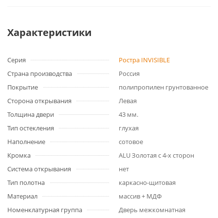
Характеристики
Серия
Ростра INVISIBLE
Страна производства
Россия
Покрытие
полипропилен грунтованное
Сторона открывания
Левая
Толщина двери
43 мм.
Тип остекления
глухая
Наполнение
сотовое
Кромка
ALU Золотая с 4-х сторон
Система открывания
нет
Тип полотна
каркасно-щитовая
Материал
массив + МДФ
Номенклатурная группа
Дверь межкомнатная