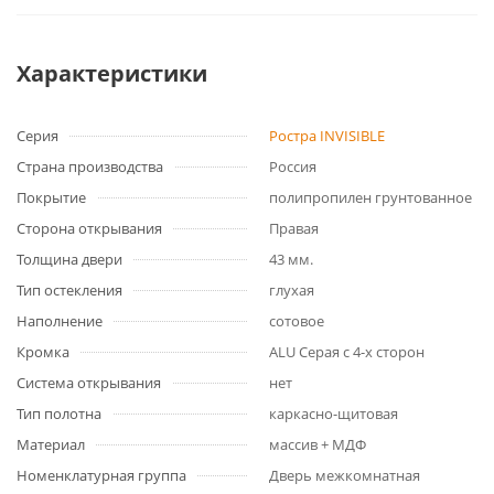
Характеристики
Серия
Ростра INVISIBLE
Страна производства
Россия
Покрытие
полипропилен грунтованное
Сторона открывания
Правая
Толщина двери
43 мм.
Тип остекления
глухая
Наполнение
сотовое
Кромка
ALU Серая с 4-х сторон
Система открывания
нет
Тип полотна
каркасно-щитовая
Материал
массив + МДФ
Номенклатурная группа
Дверь межкомнатная