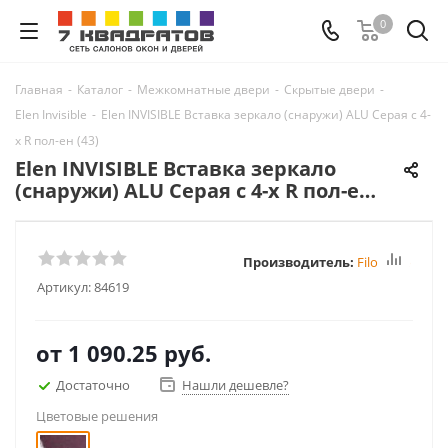
0
Главная
-
Каталог
-
Межкомнатные двери
-
Скрытые двери
-
Elen Invisible
-
Elen INVISIBLE Вставка зеркало (снаружи) ALU Серая с 4-
х R пол-ен (43)
Elen INVISIBLE Вставка зеркало
(снаружи) ALU Серая с 4-х R пол-ен
(43)
Производитель:
FiloMuro
Артикул:
84619
от
1 090.25 руб.
Достаточно
Нашли дешевле?
Цветовые решения