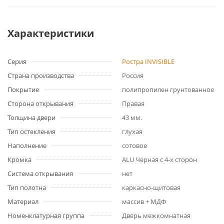
Характеристики
Серия
Ростра INVISIBLE
Страна производства
Россия
Покрытие
полипропилен грунтованное
Сторона открывания
Правая
Толщина двери
43 мм.
Тип остекления
глухая
Наполнение
сотовое
Кромка
ALU Черная с 4-х сторон
Система открывания
нет
Тип полотна
каркасно-щитовая
Материал
массив + МДФ
Номенклатурная группа
Дверь межкомнатная