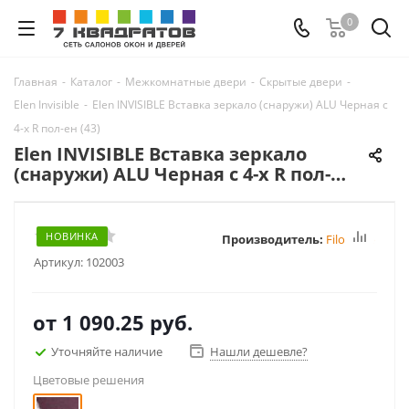
0
Главная
-
Каталог
-
Межкомнатные двери
-
Скрытые двери
-
Elen Invisible
-
Elen INVISIBLE Вставка зеркало (снаружи) ALU Черная с
4-х R пол-ен (43)
Elen INVISIBLE Вставка зеркало
(снаружи) ALU Черная с 4-х R пол-ен
(43)
НОВИНКА
Производитель:
FiloMuro
Артикул:
102003
от
1 090.25 руб.
Уточняйте наличие
Нашли дешевле?
Цветовые решения