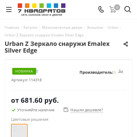
0
Главная
-
Каталог
-
Межкомнатные двери
-
Экошпон
-
Urban
-
Urban Z Зеркало снаружи Emalex Silver Edge
Urban Z Зеркало снаружи Emalex
Silver Edge
НОВИНКА
Производитель:
Urban
Артикул:
114318
от
681.60 руб.
Уточняйте наличие
Нашли дешевле?
Цветовые решения