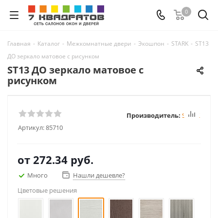
0
Главная
-
Каталог
-
Межкомнатные двери
-
Экошпон
-
STARK
-
ST13
ДО зеркало матовое с рисунком
ST13 ДО зеркало матовое с
рисунком
Производитель:
STARK
Артикул:
85710
от
272.34 руб.
Много
Нашли дешевле?
Цветовые решения