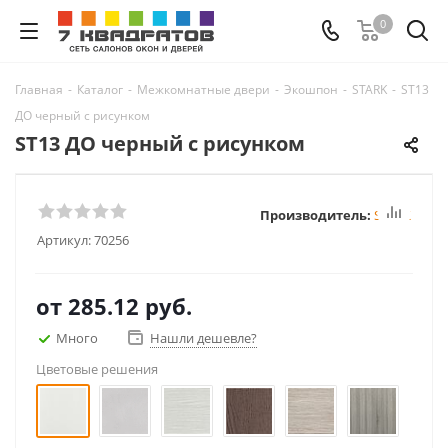
0
Главная
-
Каталог
-
Межкомнатные двери
-
Экошпон
-
STARK
-
ST13
ДО черный с рисунком
ST13 ДО черный с рисунком
Производитель:
STARK
Артикул:
70256
от
285.12 руб.
Много
Нашли дешевле?
Цветовые решения