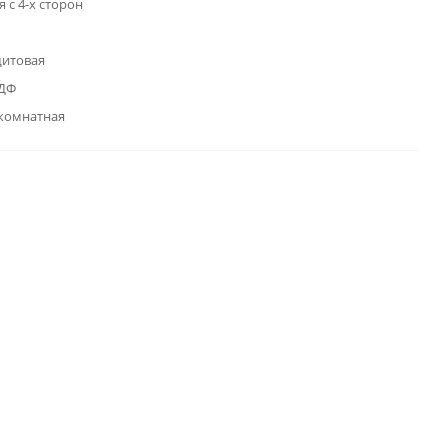
 с 4-х сторон
щитовая
МДФ
комнатная