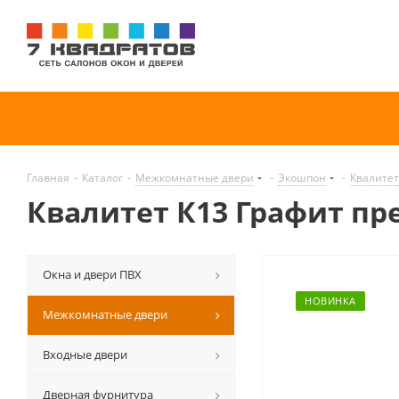
Главная
-
Каталог
-
Межкомнатные двери
-
Экошпон
-
Квалитет
Квалитет К13 Графит пре
(Mh)
Окна и двери ПВХ
НОВИНКА
Межкомнатные двери
Входные двери
Дверная фурнитура