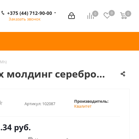
+375 (44) 712-90-00
0
0
0
0
Заказать звонок
(Mh)
-х молдинг серебро
Производитель:
Артикул:
102087
Квалитет
.34 руб.