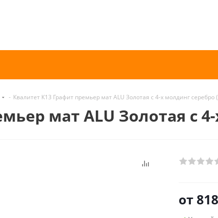
-
Квалитет К13 Графит премьер мат ALU Золотая с 4-х молдинг серебро 
мьер мат ALU Золотая с 4
от
818