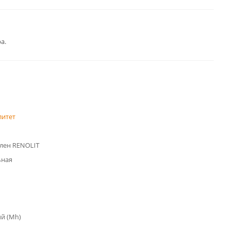
а.
литет
лен RENOLIT
ьная
й (Mh)