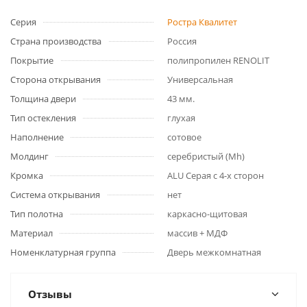
Серия
Ростра Квалитет
Страна производства
Россия
Покрытие
полипропилен RENOLIT
Сторона открывания
Универсальная
Толщина двери
43 мм.
Тип остекления
глухая
Наполнение
сотовое
Молдинг
серебристый (Mh)
Кромка
ALU Серая с 4-х сторон
Система открывания
нет
Тип полотна
каркасно-щитовая
Материал
массив + МДФ
Номенклатурная группа
Дверь межкомнатная
Отзывы