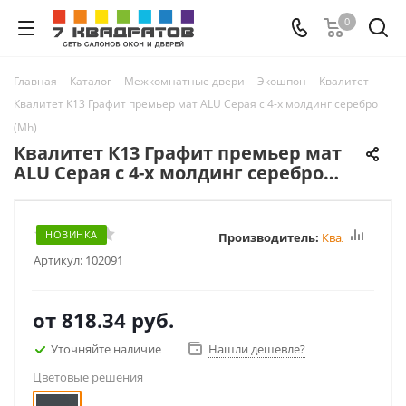
0
Главная
-
Каталог
-
Межкомнатные двери
-
Экошпон
-
Квалитет
-
Квалитет К13 Графит премьер мат ALU Серая с 4-х молдинг серебро
(Mh)
Квалитет К13 Графит премьер мат
ALU Серая с 4-х молдинг серебро
(Mh)
НОВИНКА
Производитель:
Квалитет
Артикул:
102091
от
818.34 руб.
Уточняйте наличие
Нашли дешевле?
Цветовые решения