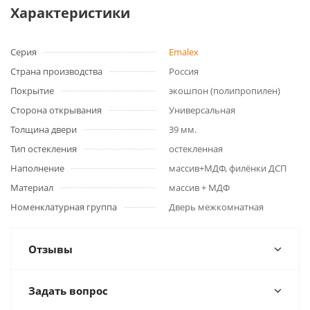
Характеристики
Серия
Emalex
Страна производства
Россия
Покрытие
экошпон (полипропилен)
Сторона открывания
Универсальная
Толщина двери
39 мм.
Тип остекления
остекленная
Наполнение
массив+МДФ, филёнки ДСП
Материал
массив + МДФ
Номенклатурная группа
Дверь межкомнатная
Отзывы
Задать вопрос