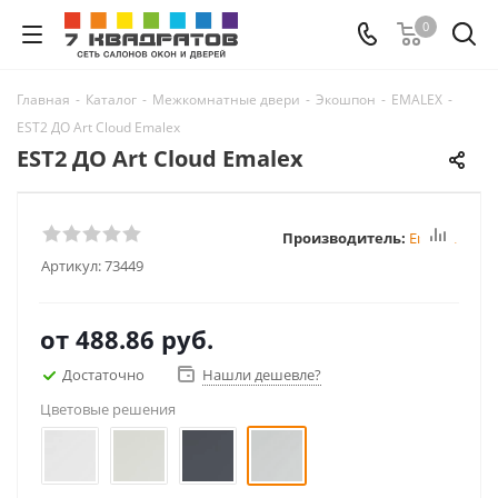
0
Главная
-
Каталог
-
Межкомнатные двери
-
Экошпон
-
EMALEX
-
EST2 ДО Art Cloud Emalex
EST2 ДО Art Cloud Emalex
Производитель:
Emalex
Артикул:
73449
от
488.86 руб.
Достаточно
Нашли дешевле?
Цветовые решения