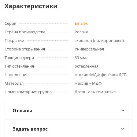
Характеристики
Серия
Emalex
Страна производства
Россия
Покрытие
экошпон (полипропилен)
Сторона открывания
Универсальная
Толщина двери
39 мм.
Тип остекления
остекленная
Наполнение
массив+МДФ, филёнки ДСП
Материал
массив + МДФ
Номенклатурная группа
Дверь межкомнатная
Отзывы
Задать вопрос