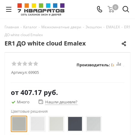
0
Главная
-
Каталог
-
Межкомнатные двери
-
Экошпон
-
EMALEX
-
ER1
ДО white cloud Emalex
ER1 ДО white cloud Emalex
Производитель:
Emalex
Артикул:
69905
от
407.17 руб.
Много
Нашли дешевле?
Цветовые решения