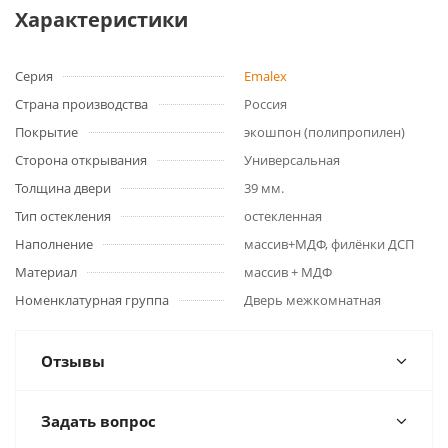
Характеристики
Серия
Emalex
Страна производства
Россия
Покрытие
экошпон (полипропилен)
Сторона открывания
Универсальная
Толщина двери
39 мм.
Тип остекления
остекленная
Наполнение
массив+МДФ, филёнки ДСП
Материал
массив + МДФ
Номенклатурная группа
Дверь межкомнатная
Отзывы
Задать вопрос