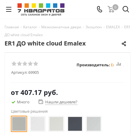
0
Главная
-
Каталог
-
Межкомнатные двери
-
Экошпон
-
EMALEX
-
ER1
ДО white cloud Emalex
ER1 ДО white cloud Emalex
Производитель:
Emalex
Артикул:
69905
от
407.17 руб.
Много
Нашли дешевле?
Цветовые решения