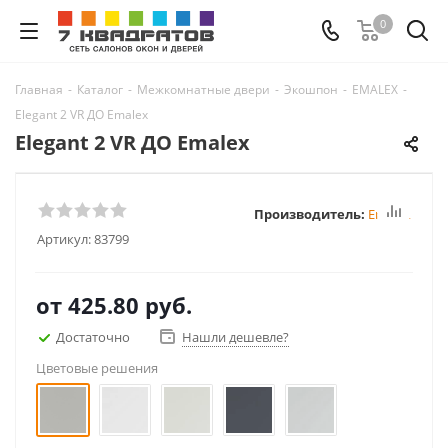
0
Главная
-
Каталог
-
Межкомнатные двери
-
Экошпон
-
EMALEX
-
Elegant 2 VR ДО Emalex
Elegant 2 VR ДО Emalex
Производитель:
Emalex
Артикул:
83799
от
425.80 руб.
Достаточно
Нашли дешевле?
Цветовые решения