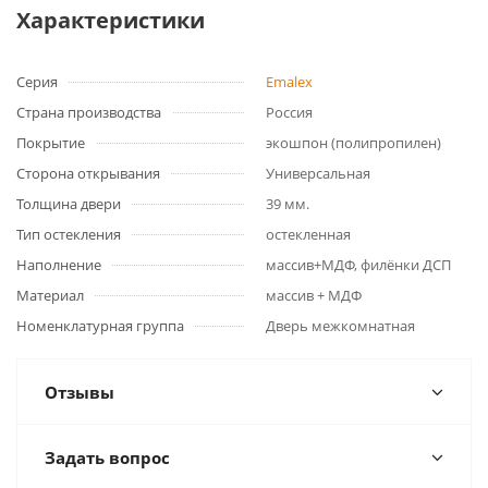
Характеристики
Серия
Emalex
Страна производства
Россия
Покрытие
экошпон (полипропилен)
Сторона открывания
Универсальная
Толщина двери
39 мм.
Тип остекления
остекленная
Наполнение
массив+МДФ, филёнки ДСП
Материал
массив + МДФ
Номенклатурная группа
Дверь межкомнатная
Отзывы
Задать вопрос