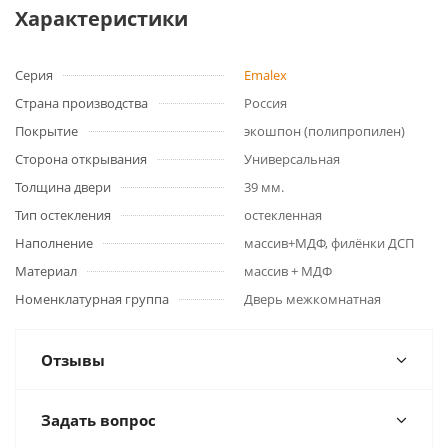
Характеристики
Серия
Emalex
Страна производства
Россия
Покрытие
экошпон (полипропилен)
Сторона открывания
Универсальная
Толщина двери
39 мм.
Тип остекления
остекленная
Наполнение
массив+МДФ, филёнки ДСП
Материал
массив + МДФ
Номенклатурная группа
Дверь межкомнатная
Отзывы
Задать вопрос