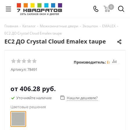
0
Главная
-
Каталог
-
Межкомнатные двери
-
Экошпон
-
EMALEX
-
EC2 ДО Crystal Cloud Emalex taupe
EC2 ДО Crystal Cloud Emalex taupe
Производитель:
Emalex
Артикул:
78491
от
406.28 руб.
Уточняйте наличие
Нашли дешевле?
Цветовые решения