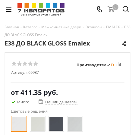
0
Главная
-
Каталог
-
Межкомнатные двери
-
Экошпон
-
EMALEX
-
E38
ДО BLACK GLOSS Emalex
E38 ДО BLACK GLOSS Emalex
Производитель:
Emalex
Артикул:
69937
от
411.35 руб.
Много
Нашли дешевле?
Цветовые решения