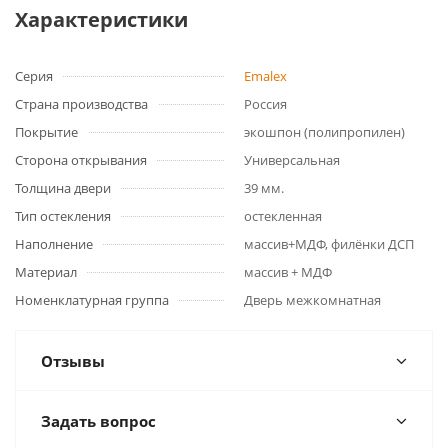
Характеристики
Серия
Emalex
Страна производства
Россия
Покрытие
экошпон (полипропилен)
Сторона открывания
Универсальная
Толщина двери
39 мм.
Тип остекления
остекленная
Наполнение
массив+МДФ, филёнки ДСП
Материал
массив + МДФ
Номенклатурная группа
Дверь межкомнатная
Отзывы
Задать вопрос