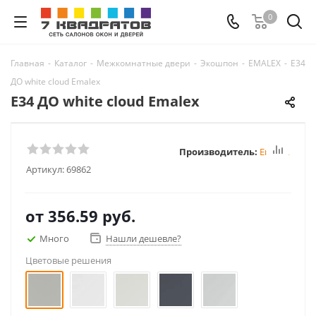
0
Главная
-
Каталог
-
Межкомнатные двери
-
Экошпон
-
EMALEX
-
E34
ДО white cloud Emalex
E34 ДО white cloud Emalex
Производитель:
Emalex
Артикул:
69862
от
356.59 руб.
Много
Нашли дешевле?
Цветовые решения