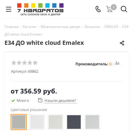
0
Главная
-
Каталог
-
Межкомнатные двери
-
Экошпон
-
EMALEX
-
E34
ДО white cloud Emalex
E34 ДО white cloud Emalex
Производитель:
Emalex
Артикул:
69862
от
356.59 руб.
Много
Нашли дешевле?
Цветовые решения