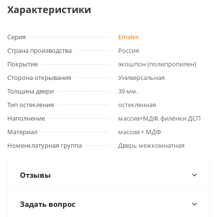
Характеристики
Серия
Emalex
Страна производства
Россия
Покрытие
экошпон (полипропилен)
Сторона открывания
Универсальная
Толщина двери
39 мм.
Тип остекления
остекленная
Наполнение
массив+МДФ, филёнки ДСП
Материал
массив + МДФ
Номенклатурная группа
Дверь межкомнатная
Отзывы
Задать вопрос