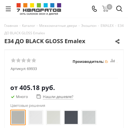
0
Главная
-
Каталог
-
Межкомнатные двери
-
Экошпон
-
EMALEX
-
E34
ДО BLACK GLOSS Emalex
E34 ДО BLACK GLOSS Emalex
Производитель:
Emalex
Артикул:
69933
от
405.18 руб.
Много
Нашли дешевле?
Цветовые решения