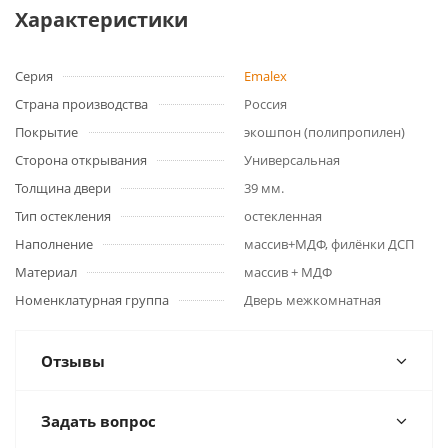
Характеристики
Серия
Emalex
Страна производства
Россия
Покрытие
экошпон (полипропилен)
Сторона открывания
Универсальная
Толщина двери
39 мм.
Тип остекления
остекленная
Наполнение
массив+МДФ, филёнки ДСП
Материал
массив + МДФ
Номенклатурная группа
Дверь межкомнатная
Отзывы
Задать вопрос