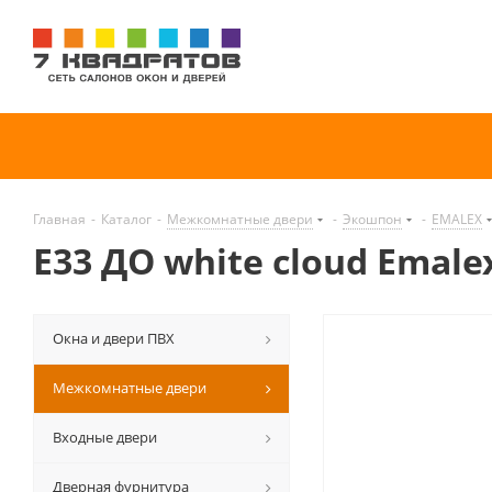
Главная
-
Каталог
-
Межкомнатные двери
-
Экошпон
-
EMALEX
E33 ДО white cloud Emale
Окна и двери ПВХ
Межкомнатные двери
Входные двери
Дверная фурнитура