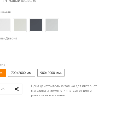
Нашли дешевле?
ешения
ла (Двери)
тна
м.
700x2000 мм.
900x2000 мм.
Цена действительна только для интернет-
ься
магазина и может отличаться от цен в
розничных магазинах