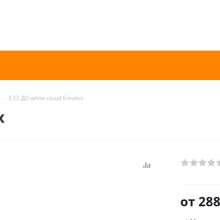
-
E33 ДО white cloud Emalex
x
от
288