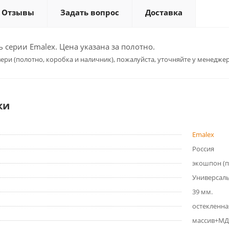
Отзывы
Задать вопрос
Доставка
серии Emalex. Цена указана за полотно.
ери (полотно, коробка и наличник), пожалуйста, уточняйте у менеджер
ки
Emalex
Россия
экошпон (
Универсал
39 мм.
остекленна
массив+МД