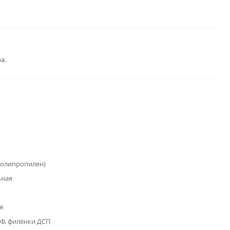
а.
полипропилен)
ьная
я
Ф, филёнки ДСП