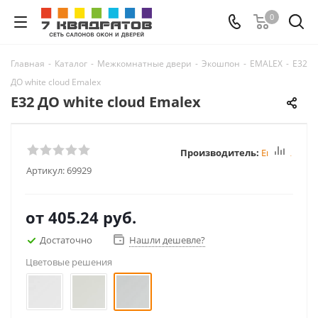
0
Главная
-
Каталог
-
Межкомнатные двери
-
Экошпон
-
EMALEX
-
E32
ДО white cloud Emalex
E32 ДО white cloud Emalex
Производитель:
Emalex
Артикул:
69929
от
405.24 руб.
Достаточно
Нашли дешевле?
Цветовые решения