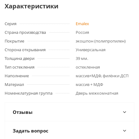
Характеристики
Серия
Emalex
Страна производства
Россия
Покрытие
экошпон (полипропилен)
Сторона открывания
Универсальная
Толщина двери
39 мм.
Тип остекления
остекленная
Наполнение
массив+МДФ, филёнки ДСП
Материал
массив + МДФ
Номенклатурная группа
Дверь межкомнатная
Отзывы
Задать вопрос