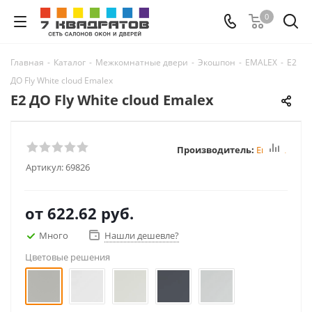
0
Главная
-
Каталог
-
Межкомнатные двери
-
Экошпон
-
EMALEX
-
E2
ДО Fly White cloud Emalex
E2 ДО Fly White cloud Emalex
Производитель:
Emalex
Артикул:
69826
от
622.62 руб.
Много
Нашли дешевле?
Цветовые решения