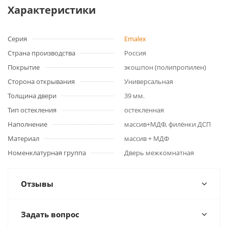
Характеристики
Серия
Emalex
Страна производства
Россия
Покрытие
экошпон (полипропилен)
Сторона открывания
Универсальная
Толщина двери
39 мм.
Тип остекления
остекленная
Наполнение
массив+МДФ, филёнки ДСП
Материал
массив + МДФ
Номенклатурная группа
Дверь межкомнатная
Отзывы
Задать вопрос