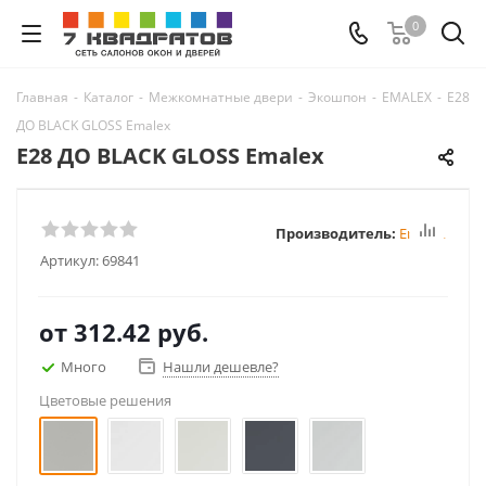
0
Главная
-
Каталог
-
Межкомнатные двери
-
Экошпон
-
EMALEX
-
E28
ДО BLACK GLOSS Emalex
E28 ДО BLACK GLOSS Emalex
Производитель:
Emalex
Артикул:
69841
от
312.42 руб.
Много
Нашли дешевле?
Цветовые решения