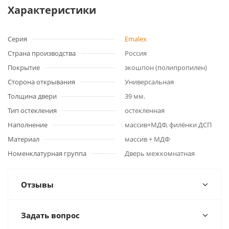
Характеристики
Серия
Emalex
Страна производства
Россия
Покрытие
экошпон (полипропилен)
Сторона открывания
Универсальная
Толщина двери
39 мм.
Тип остекления
остекленная
Наполнение
массив+МДФ, филёнки ДСП
Материал
массив + МДФ
Номенклатурная группа
Дверь межкомнатная
Отзывы
Задать вопрос