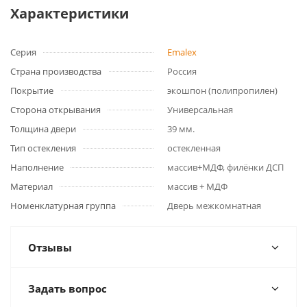
Характеристики
Серия
Emalex
Страна производства
Россия
Покрытие
экошпон (полипропилен)
Сторона открывания
Универсальная
Толщина двери
39 мм.
Тип остекления
остекленная
Наполнение
массив+МДФ, филёнки ДСП
Материал
массив + МДФ
Номенклатурная группа
Дверь межкомнатная
Отзывы
Задать вопрос