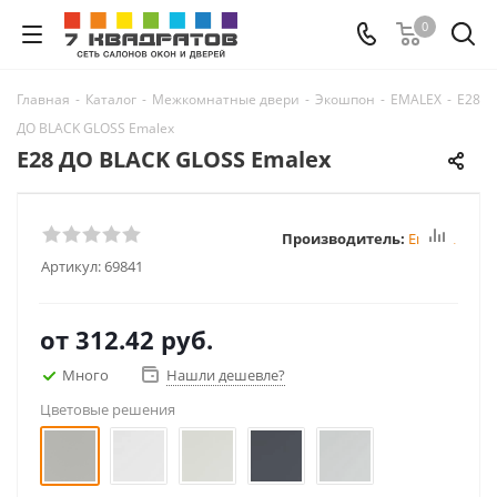
0
Главная
-
Каталог
-
Межкомнатные двери
-
Экошпон
-
EMALEX
-
E28
ДО BLACK GLOSS Emalex
E28 ДО BLACK GLOSS Emalex
Производитель:
Emalex
Артикул:
69841
от
312.42 руб.
Много
Нашли дешевле?
Цветовые решения