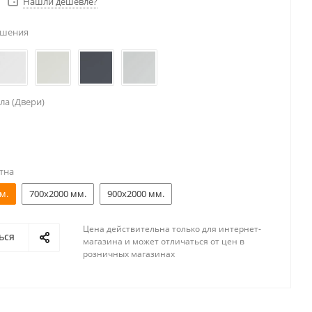
Нашли дешевле?
ешения
ла (Двери)
тна
м.
700x2000 мм.
900x2000 мм.
Цена действительна только для интернет-
ься
магазина и может отличаться от цен в
розничных магазинах