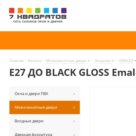
Главная
-
Каталог
-
Межкомнатные двери
-
Экошпон
-
EMALEX
E27 ДО BLACK GLOSS Emal
Окна и двери ПВХ
Межкомнатные двери
Входные двери
Дверная фурнитура