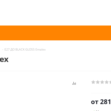
-
E27 ДО BLACK GLOSS Emalex
ex
от
281