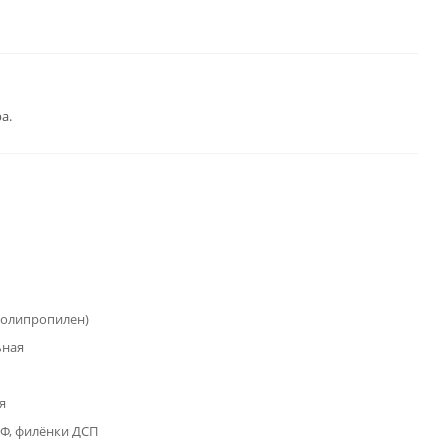
а.
полипропилен)
ьная
я
Ф, филёнки ДСП