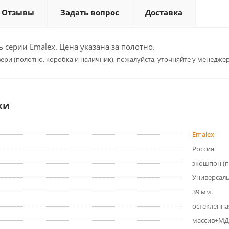
Отзывы
Задать вопрос
Доставка
серии Emalex. Цена указана за полотно.
ери (полотно, коробка и наличник), пожалуйста, уточняйте у менеджер
ки
Emalex
Россия
экошпон (
Универсал
39 мм.
остекленна
массив+МД