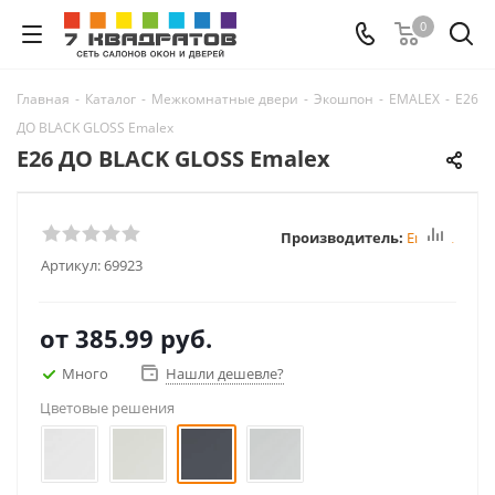
0
Главная
-
Каталог
-
Межкомнатные двери
-
Экошпон
-
EMALEX
-
E26
ДО BLACK GLOSS Emalex
E26 ДО BLACK GLOSS Emalex
Производитель:
Emalex
Артикул:
69923
от
385.99 руб.
Много
Нашли дешевле?
Цветовые решения