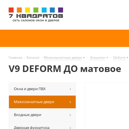
Главная
-
Каталог
-
Межкомнатные двери
-
Экошпон
-
Deform
V9 DEFORM ДО матовое
Окна и двери ПВХ
Межкомнатные двери
Входные двери
Дверная фурнитура