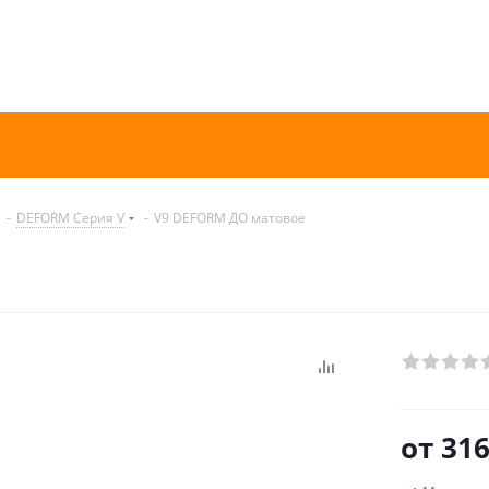
-
DEFORM Серия V
-
V9 DEFORM ДО матовое
от
316