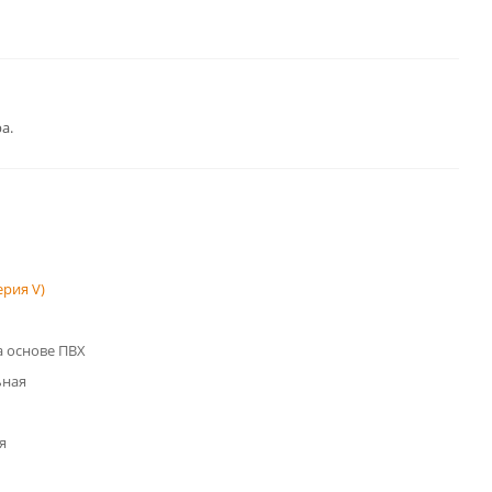
а.
рия V)
 основе ПВХ
ьная
я