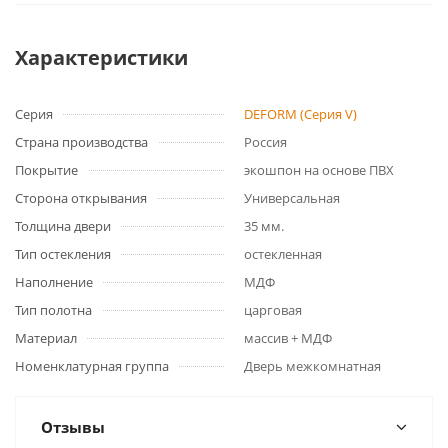
Характеристики
Серия
DEFORM (Серия V)
Страна производства
Россия
Покрытие
экошпон на основе ПВХ
Сторона открывания
Универсальная
Толщина двери
35 мм.
Тип остекления
остекленная
Наполнение
МДФ
Тип полотна
царговая
Материал
массив + МДФ
Номенклатурная группа
Дверь межкомнатная
Отзывы