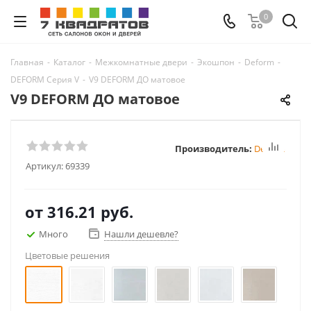
0
Главная
-
Каталог
-
Межкомнатные двери
-
Экошпон
-
Deform
-
DEFORM Серия V
-
V9 DEFORM ДО матовое
V9 DEFORM ДО матовое
Производитель:
Deform
Артикул:
69339
от
316.21 руб.
Много
Нашли дешевле?
Цветовые решения