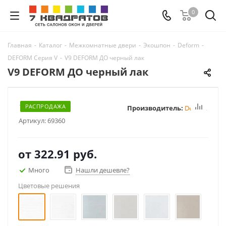
0
Главная
-
Каталог
-
Межкомнатные двери
-
Экошпон
-
Deform
-
DEFORM Серия V
-
V9 DEFORM ДО черный лак
V9 DEFORM ДО черный лак
РАСПРОДАЖА
Производитель:
Deform
Артикул:
69360
от
322.91 руб.
Много
Нашли дешевле?
Цветовые решения