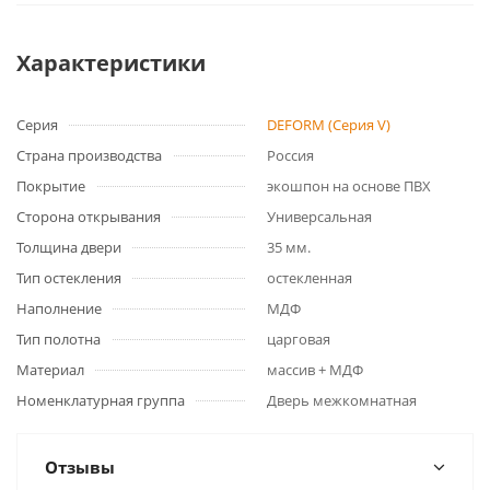
Характеристики
Серия
DEFORM (Серия V)
Страна производства
Россия
Покрытие
экошпон на основе ПВХ
Сторона открывания
Универсальная
Толщина двери
35 мм.
Тип остекления
остекленная
Наполнение
МДФ
Тип полотна
царговая
Материал
массив + МДФ
Номенклатурная группа
Дверь межкомнатная
Отзывы