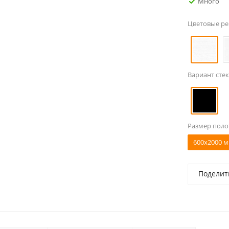
Много
Цветовые р
Вариант стек
Размер поло
600x2000 м
Поделит