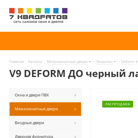
Главная
-
Каталог
-
Межкомнатные двери
-
Экошпон
-
Deform
V9 DEFORM ДО черный л
Окна и двери ПВХ
РАСПРОДАЖА
Межкомнатные двери
Входные двери
Дверная фурнитура