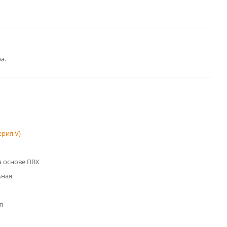
а.
рия V)
 основе ПВХ
ьная
я