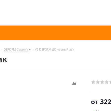
-
DEFORM Серия V
-
V9 DEFORM ДО черный лак
ак
от
322