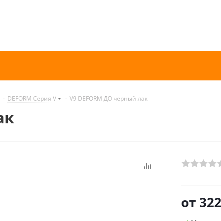
-
DEFORM Серия V
-
V9 DEFORM ДО черный лак
ак
от
322