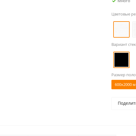
Много
Цветовые р
Вариант стек
Размер поло
600x2000 м
Поделит