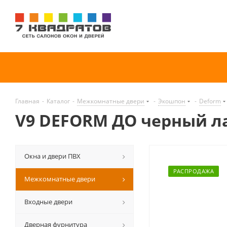
Главная
-
Каталог
-
Межкомнатные двери
-
Экошпон
-
Deform
V9 DEFORM ДО черный л
Окна и двери ПВХ
РАСПРОДАЖА
Межкомнатные двери
Входные двери
Дверная фурнитура