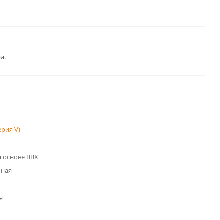
а.
рия V)
 основе ПВХ
ьная
я