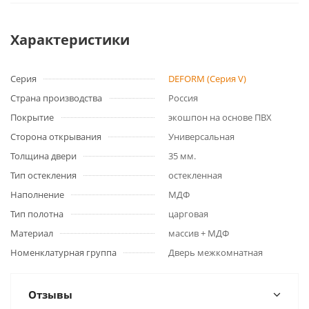
Характеристики
Серия
DEFORM (Серия V)
Страна производства
Россия
Покрытие
экошпон на основе ПВХ
Сторона открывания
Универсальная
Толщина двери
35 мм.
Тип остекления
остекленная
Наполнение
МДФ
Тип полотна
царговая
Материал
массив + МДФ
Номенклатурная группа
Дверь межкомнатная
Отзывы