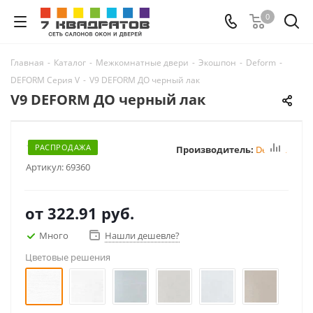
0
Главная
-
Каталог
-
Межкомнатные двери
-
Экошпон
-
Deform
-
DEFORM Серия V
-
V9 DEFORM ДО черный лак
V9 DEFORM ДО черный лак
РАСПРОДАЖА
Производитель:
Deform
Артикул:
69360
от
322.91 руб.
Много
Нашли дешевле?
Цветовые решения