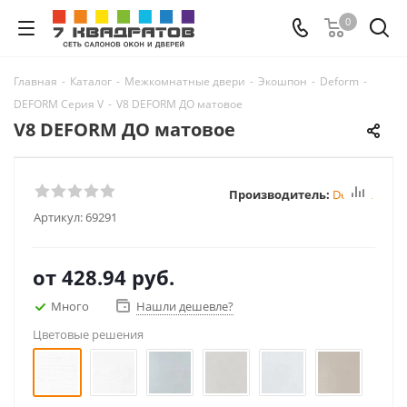
0
Главная
-
Каталог
-
Межкомнатные двери
-
Экошпон
-
Deform
-
DEFORM Серия V
-
V8 DEFORM ДО матовое
V8 DEFORM ДО матовое
Производитель:
Deform
Артикул:
69291
от
428.94 руб.
Много
Нашли дешевле?
Цветовые решения