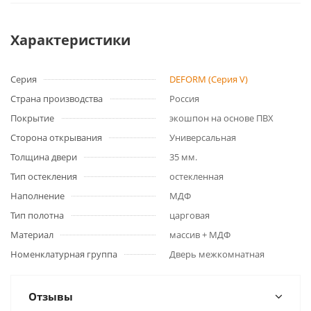
Характеристики
Серия
DEFORM (Серия V)
Страна производства
Россия
Покрытие
экошпон на основе ПВХ
Сторона открывания
Универсальная
Толщина двери
35 мм.
Тип остекления
остекленная
Наполнение
МДФ
Тип полотна
царговая
Материал
массив + МДФ
Номенклатурная группа
Дверь межкомнатная
Отзывы