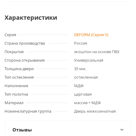
Характеристики
Серия
DEFORM (Серия V)
Страна производства
Россия
Покрытие
экошпон на основе ПВХ
Сторона открывания
Универсальная
Толщина двери
35 мм.
Тип остекления
остекленная
Наполнение
МДФ
Тип полотна
царговая
Материал
массив + МДФ
Номенклатурная группа
Дверь межкомнатная
Отзывы