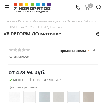
0
Главная
-
Каталог
-
Межкомнатные двери
-
Экошпон
-
Deform
-
DEFORM Серия V
-
V8 DEFORM ДО матовое
V8 DEFORM ДО матовое
Производитель:
Deform
Артикул:
69291
от
428.94 руб.
Много
Нашли дешевле?
Цветовые решения