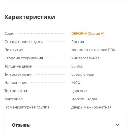
Характеристики
Серия
DEFORM (Серия V)
Страна производства
Россия
Покрытие
экошпон на основе ПВХ
Сторона открывания
Универсальная
Толщина двери
35 мм.
Тип остекления
остекленная
Наполнение
МДФ
Тип полотна
царговая
Материал
массив + МДФ
Номенклатурная группа
Дверь межкомнатная
Отзывы