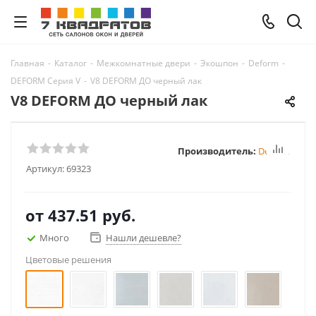
Главная
-
Каталог
-
Межкомнатные двери
-
Экошпон
-
Deform
-
DEFORM Серия V
-
V8 DEFORM ДО черный лак
V8 DEFORM ДО черный лак
Производитель:
Deform
Артикул:
69323
от
437.51 руб.
Много
Нашли дешевле?
Цветовые решения